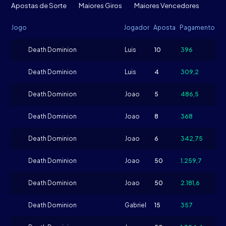
Apostas de Sorte
Maiores Giros
Maiores Vencedores
Jogo
Jogador
Aposta
Pagamento
Death Dominion
Luis
10
396
Death Dominion
Luis
4
309,2
Death Dominion
Joao
5
486,5
Death Dominion
Joao
8
368
Death Dominion
Joao
6
342,75
Death Dominion
Joao
50
1.259,7
Death Dominion
Joao
50
2.181,6
Death Dominion
Gabriel
15
357