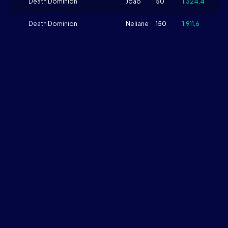
Death Dominion
Joao
50
1.324,4
Death Dominion
Neliane
150
1.911,6