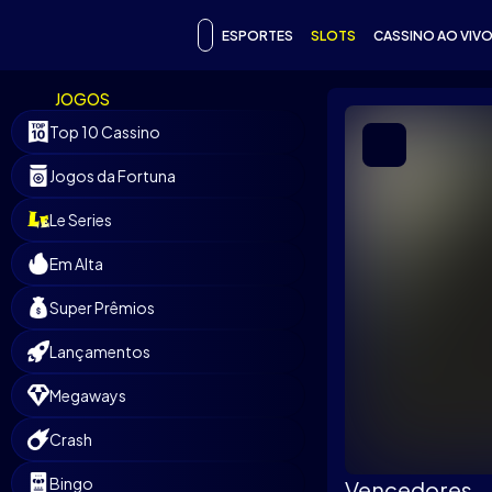
ESPORTES
SLOTS
CASSINO AO VIV
JOGOS
Top 10 Cassino
Jogos da Fortuna
Le Series
Em Alta
Super Prêmios
Lançamentos
Megaways
Crash
Bingo
Vencedores