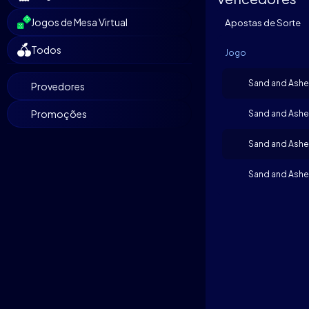
Jogos de Mesa Virtual
Apostas de Sorte
Todos
Jogo
Sand and Ash
Provedores
Promoções
Sand and Ash
Sand and Ash
Sand and Ash