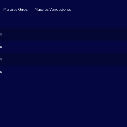
Maiores Giros
Maiores Vencedores
es
es
es
es