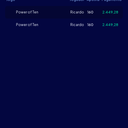
Power of Ten
Ricardo
160
2.449,28
Power of Ten
Ricardo
160
2.449,28