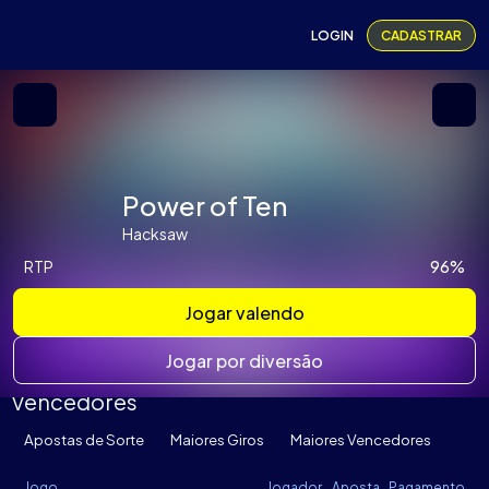
LOGIN
CADASTRAR
Power of Ten
Hacksaw
RTP
96%
Jogar valendo
Jogar por diversão
Vencedores
Apostas de Sorte
Maiores Giros
Maiores Vencedores
Jogo
Jogador
Aposta
Pagamento