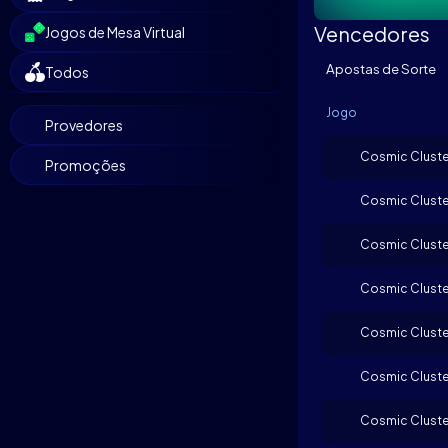
Vencedores
Jogos de Mesa Virtual
Apostas de Sorte
Todos
Jogo
Provedores
Cosmic Cluste
Promoções
Cosmic Cluste
Cosmic Cluste
Cosmic Cluste
Cosmic Cluste
Cosmic Cluste
Cosmic Cluste