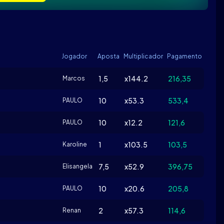
Jogador
Aposta
Multiplicador
Pagamento
1,5
x144.2
216,35
Marcos
10
x53.3
533,4
PAULO
10
x12.2
121,6
PAULO
1
x103.5
103,5
Karoline
7,5
x52.9
396,75
Elisangela
10
x20.6
205,8
PAULO
2
x57.3
114,6
Renan