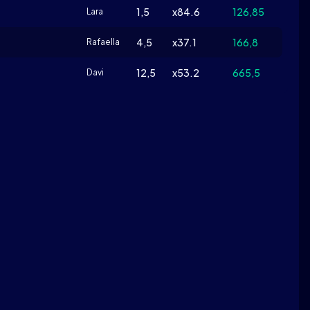
1,5
x84.6
126,85
Lara
4,5
x37.1
166,8
Rafaella
12,5
x53.2
665,5
Davi