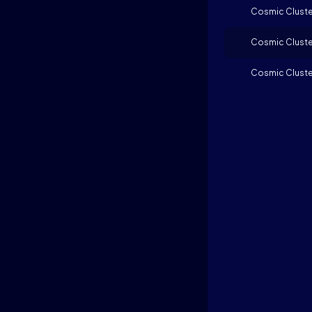
Cosmic Cluste
Cosmic Cluste
Cosmic Cluste