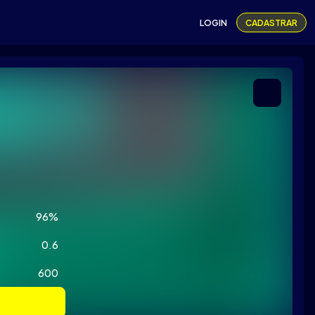
LOGIN
CADASTRAR
96%
0.6
600