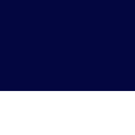
Jurídico
Jogo responsável