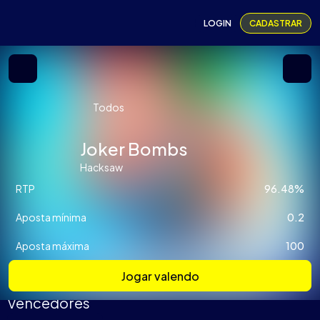
LOGIN
CADASTRAR
Todos
Joker Bombs
Hacksaw
RTP
96.48%
Aposta mínima
0.2
Aposta máxima
100
Jogar valendo
Vencedores