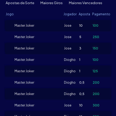
Apostas de Sorte
Maiores Giros
Maiores Vencedores
Jogo
Jogador
Aposta
Pagamento
Master Joker
Jose
10
100
Master Joker
Jose
5
250
Master Joker
Jose
3
150
Master Joker
Diogho
1
100
Master Joker
Diogho
1
125
Master Joker
Diogho
0,5
200
Master Joker
Diogho
0,5
200
Master Joker
Jose
10
300