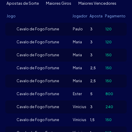
Apostas de Sorte
Maiores Giros
Maiores Vencedores
Jogo
Jogador
Aposta
Pagamento
Cavalo de Fogo Fortune
Paulo
3
120
Cavalo de Fogo Fortune
Maria
3
120
Cavalo de Fogo Fortune
Maria
3
150
Cavalo de Fogo Fortune
Maria
2,5
150
Cavalo de Fogo Fortune
Maria
2,5
150
Cavalo de Fogo Fortune
Ester
5
800
Cavalo de Fogo Fortune
Vinicius
3
240
Cavalo de Fogo Fortune
Vinicius
1,5
150