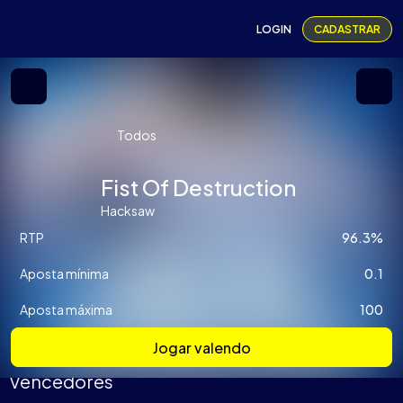
LOGIN
CADASTRAR
Todos
Fist Of Destruction
Hacksaw
RTP
96.3%
Aposta mínima
0.1
Aposta máxima
100
Jogar valendo
Vencedores