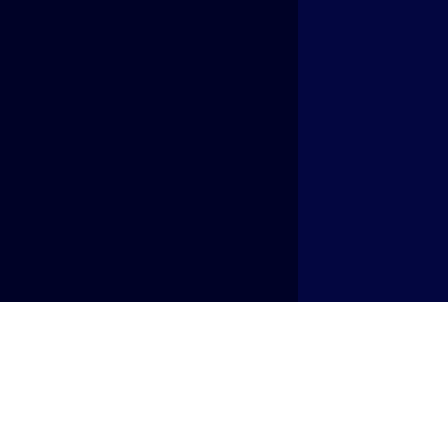
Licença
Informações
Ginga.bet.br é operada pela Jogo
Principal Ltda., inscrita no CNPJ/MF
Promoções