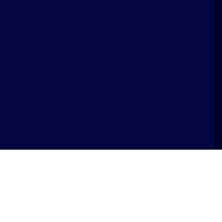
Suporte
Pagamentos
suporte@ginga.bet.br