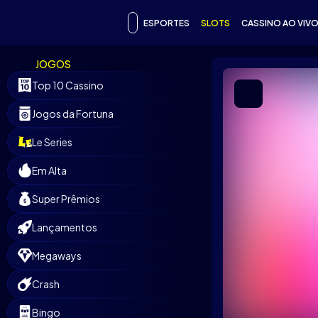
ESPORTES
SLOTS
CASSINO AO VIV
JOGOS
Top 10 Cassino
Jogos da Fortuna
Le Series
Em Alta
Super Prêmios
Lançamentos
Megaways
Crash
Bingo