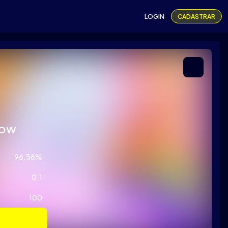
LOGIN
CADASTRAR
bow
96.38%
0.1
100