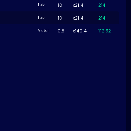
10
x21.4
214
Luiz
10
x21.4
214
Luiz
0,8
x140.4
112,32
Victor