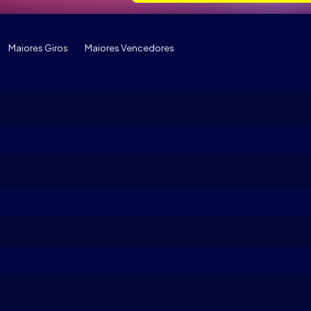
Maiores Giros
Maiores Vencedores