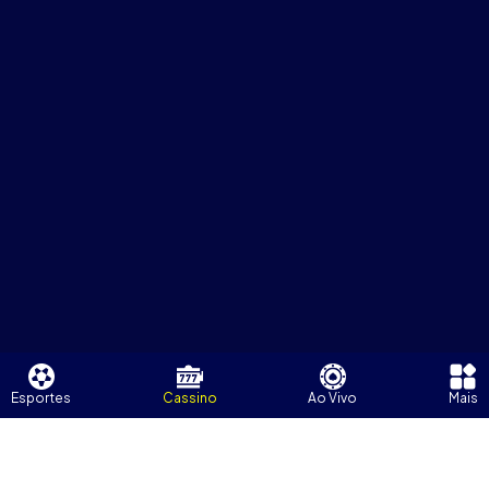
Esportes
Cassino
Ao Vivo
Mais