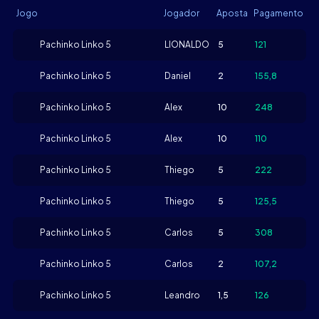
Jogo
Jogador
Aposta
Pagamento
Pachinko Linko 5
LIONALDO
5
121
Pachinko Linko 5
Daniel
2
155,8
Pachinko Linko 5
Alex
10
248
Pachinko Linko 5
Alex
10
110
Pachinko Linko 5
Thiego
5
222
Pachinko Linko 5
Thiego
5
125,5
Pachinko Linko 5
Carlos
5
308
Pachinko Linko 5
Carlos
2
107,2
Pachinko Linko 5
Leandro
1,5
126