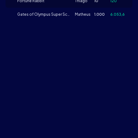
Fortune Rabbit
Thiago
10
120
Gates of Olympus Super Scatter
Matheus
1.000
6.053,6