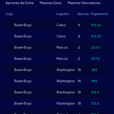
Apostas de Sorte
Maiores Giros
Maiores Vencedores
Jogo
Jogador
Aposta
Pagamento
Beam Boys
Celso
5
103,52
Beam Boys
Celso
5
103,52
Beam Boys
Marcos
2
207,6
Beam Boys
Marcos
2
207,6
Beam Boys
Washington
15
282
Beam Boys
Washington
15
282
Beam Boys
Washington
15
313,5
Beam Boys
Washington
15
313,5