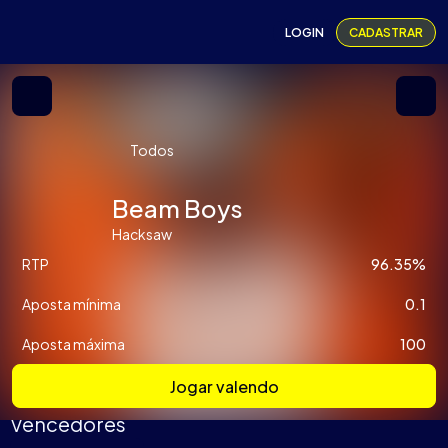
LOGIN
CADASTRAR
Todos
Beam Boys
Hacksaw
RTP
96.35%
Aposta mínima
0.1
Aposta máxima
100
Jogar valendo
Vencedores