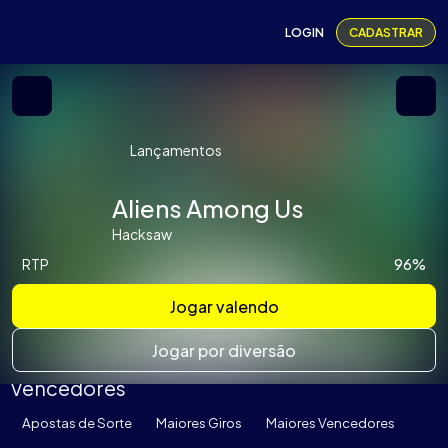
LOGIN
CADASTRAR
Lançamentos
Aliens Among Us
Hacksaw
RTP
96%
Jogar valendo
Jogar por diversão
Vencedores
Apostas de Sorte
Maiores Giros
Maiores Vencedores