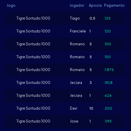
Jogo
Jogador
Aposta
Pagamento
Tigre Sortudo 1000
Tiago
0,5
125
Tigre Sortudo 1000
Franciele
1
120
Tigre Sortudo 1000
Romario
5
100
Tigre Sortudo 1000
Romario
5
150
Tigre Sortudo 1000
Romario
5
1.875
Tigre Sortudo 1000
Jeciara
3
151,8
Tigre Sortudo 1000
Jeciara
1
626
Tigre Sortudo 1000
Davi
10
200
Tigre Sortudo 1000
Jose
1
395