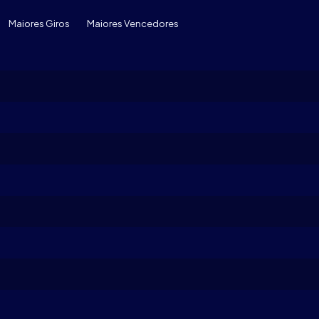
Maiores Giros
Maiores Vencedores