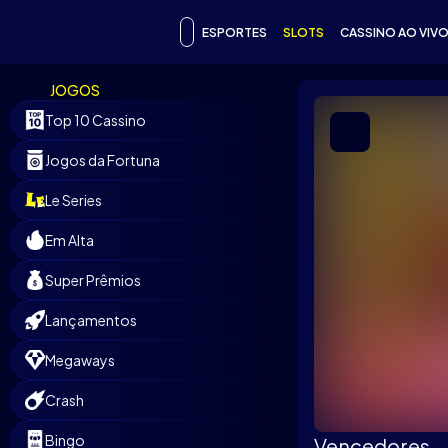
ESPORTES
SLOTS
CASSINO AO VIV
JOGOS
Top 10 Cassino
Jogos da Fortuna
Le Series
Em Alta
Super Prêmios
Lançamentos
Megaways
Crash
Bingo
Vencedores