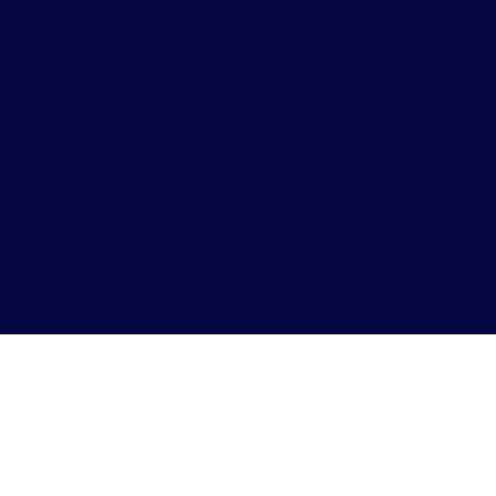
Jurídico
Jogo responsável