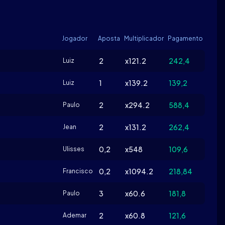
Jogador
Aposta
Multiplicador
Pagamento
2
x121.2
242,4
Luiz
1
x139.2
139,2
Luiz
2
x294.2
588,4
Paulo
2
x131.2
262,4
Jean
0,2
x548
109,6
Ulisses
0,2
x1094.2
218,84
Francisco
3
x60.6
181,8
Paulo
2
x60.8
121,6
Ademar