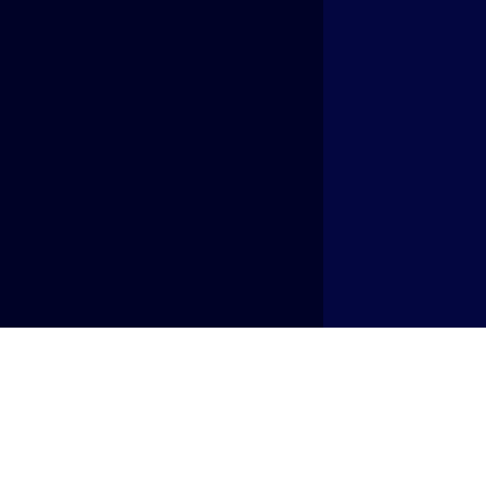
Licença
Informações
Ginga.bet.br é operada pela Jogo
Principal Ltda., inscrita no CNPJ/MF
Promoções