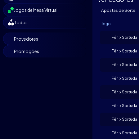
Jogos de Mesa Virtual
Apostas de Sorte
Todos
Jogo
Fênix Sortuda
Provedores
Promoções
Fênix Sortuda
Fênix Sortuda
Fênix Sortuda
Fênix Sortuda
Fênix Sortuda
Fênix Sortuda
Fênix Sortuda