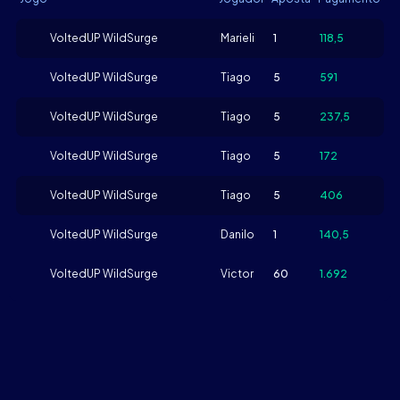
VoltedUP WildSurge
Marieli
1
118,5
VoltedUP WildSurge
Tiago
5
591
VoltedUP WildSurge
Tiago
5
237,5
VoltedUP WildSurge
Tiago
5
172
VoltedUP WildSurge
Tiago
5
406
VoltedUP WildSurge
Danilo
1
140,5
VoltedUP WildSurge
Victor
60
1.692