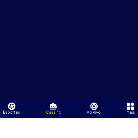
Esportes
Cassino
Ao Vivo
Mais