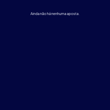
Ainda não há nenhuma aposta.