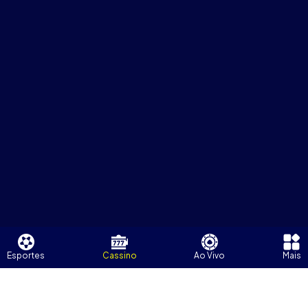
Esportes
Cassino
Ao Vivo
Mais