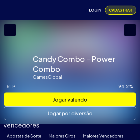
LOGIN
CADASTRAR
Candy Combo - Power
Combo
GamesGlobal
RTP
94.2%
Jogar valendo
Jogar por diversão
Vencedores
Apostas de Sorte
Maiores Giros
Maiores Vencedores