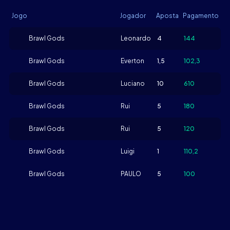
Jogo
Jogador
Aposta
Pagamento
Brawl Gods
Leonardo
4
144
Brawl Gods
Everton
1,5
102,3
Brawl Gods
Luciano
10
610
Brawl Gods
Rui
5
180
Brawl Gods
Rui
5
120
Brawl Gods
Luigi
1
110,2
Brawl Gods
PAULO
5
100