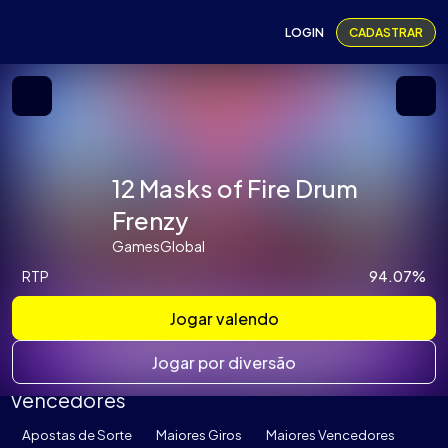
LOGIN
CADASTRAR
12 Masks of Fire Drum
Frenzy
GamesGlobal
RTP
94.07%
Jogar valendo
Jogar por diversão
Vencedores
Apostas de Sorte
Maiores Giros
Maiores Vencedores