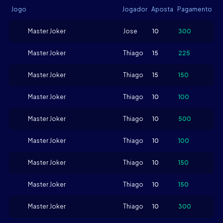
Jogo
Jogador
Aposta
Pagamento
Master Joker
Jose
10
300
Master Joker
Thiago
15
225
Master Joker
Thiago
15
150
Master Joker
Thiago
10
100
Master Joker
Thiago
10
500
Master Joker
Thiago
10
100
Master Joker
Thiago
10
150
Master Joker
Thiago
10
150
Master Joker
Thiago
10
300