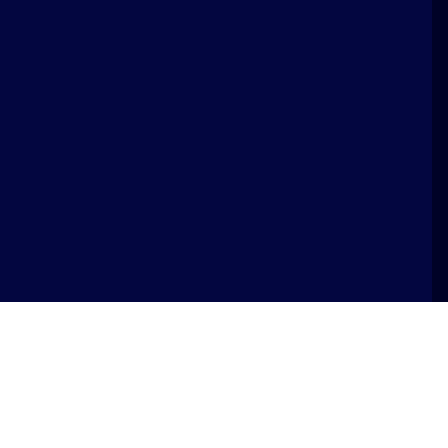
Suporte
Pagamentos
suporte@ginga.bet.br