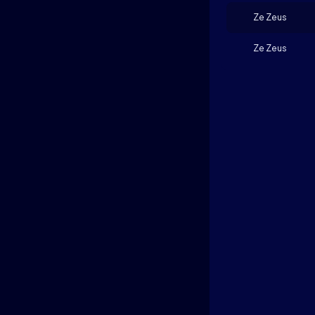
Ze Zeus
Ze Zeus