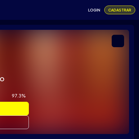
LOGIN
CADASTRAR
Bo
97.3%