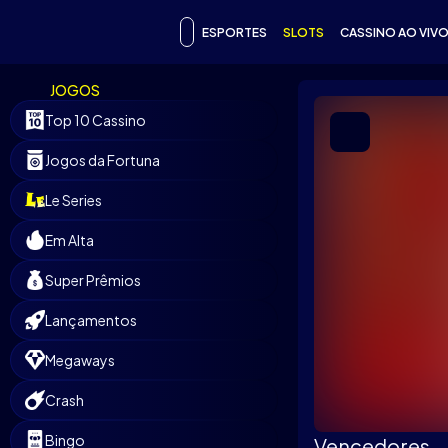
ESPORTES
SLOTS
CASSINO AO VIV
JOGOS
Top 10 Cassino
Jogos da Fortuna
Le Series
Em Alta
Super Prêmios
Lançamentos
Megaways
Crash
Bingo
Vencedores