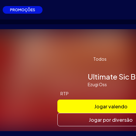
O
PROMOÇÕES
Todos
Ultimate Sic 
Ezugi Oss
RTP
Jogar valendo
Jogar por diversão