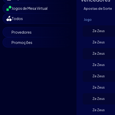
Jogos de Mesa Virtual
Apostas de Sorte
Todos
Jogo
Ze Zeus
Provedores
Promoções
Ze Zeus
Ze Zeus
Ze Zeus
Ze Zeus
Ze Zeus
Ze Zeus
Ze Zeus