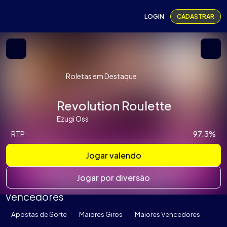
LOGIN
CADASTRAR
Roletas em Destaque
Revolution Roulette
Ezugi Oss
RTP
97.3%
Jogar valendo
Jogar por diversão
Vencedores
Apostas de Sorte
Maiores Giros
Maiores Vencedores