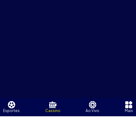
Esportes
Cassino
Ao Vivo
Mais