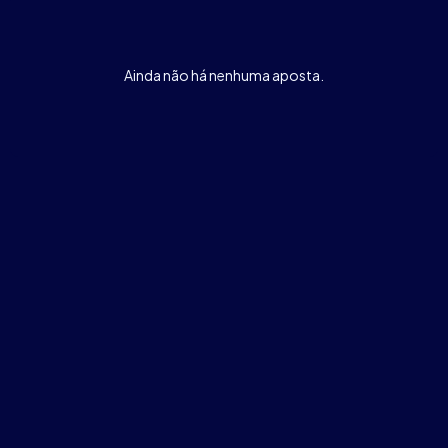
Ainda não há nenhuma aposta.