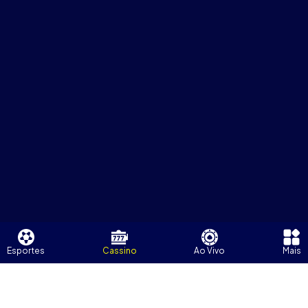
Esportes
Cassino
Ao Vivo
Mais