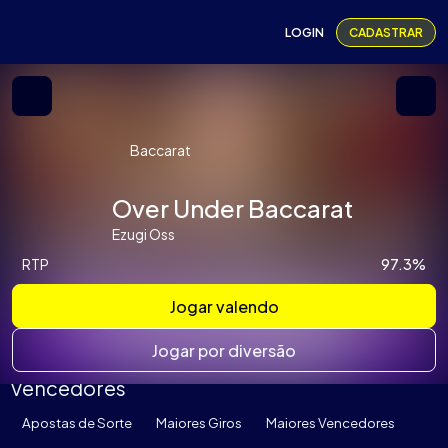
LOGIN
CADASTRAR
Baccarat
Over Under Baccarat
Ezugi Oss
RTP
97.3%
Jogar valendo
Jogar por diversão
Vencedores
Apostas de Sorte
Maiores Giros
Maiores Vencedores