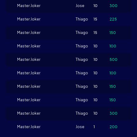
Master Joker
Jose
10
300
Master Joker
Thiago
15
225
Master Joker
Thiago
15
150
Master Joker
Thiago
10
100
Master Joker
Thiago
10
500
Master Joker
Thiago
10
100
Master Joker
Thiago
10
150
Master Joker
Thiago
10
150
Master Joker
Thiago
10
300
Master Joker
Jose
1
200