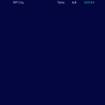
RIP City
Talita
4,8
459,84