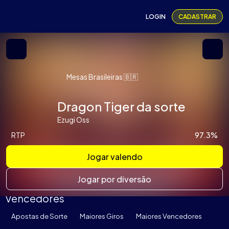
LOGIN
CADASTRAR
Mesas Brasileiras 🇧🇷
Dragon Tiger da sorte
Ezugi Oss
RTP
97.3%
Jogar valendo
Jogar por diversão
Vencedores
Apostas de Sorte
Maiores Giros
Maiores Vencedores