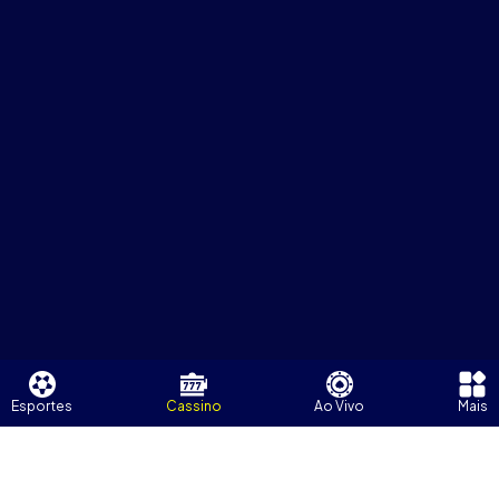
Esportes
Cassino
Ao Vivo
Mais