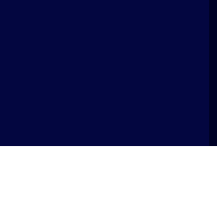
Suporte
Pagamentos
suporte@ginga.bet.br