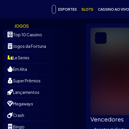
ESPORTES
SLOTS
CASSINO AO VIV
JOGOS
Top 10 Cassino
Jogos da Fortuna
Le Series
Em Alta
Super Prêmios
Lançamentos
Megaways
Crash
Vencedores
Bingo