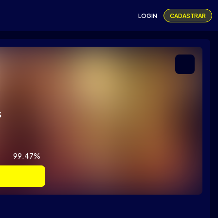
LOGIN
CADASTRAR
s
99.47%