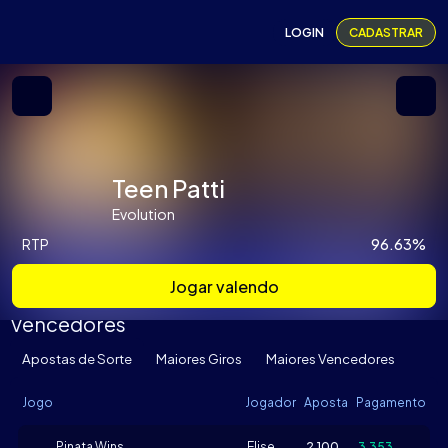
LOGIN
CADASTRAR
Teen Patti
Evolution
RTP
96.63%
Jogar valendo
Vencedores
Apostas de Sorte
Maiores Giros
Maiores Vencedores
Jogo
Jogador
Aposta
Pagamento
Pinata Wins
Elise
2.100
3.353