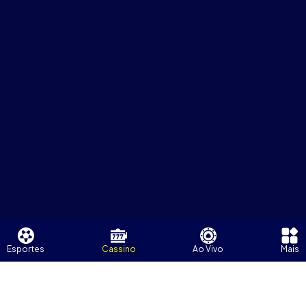
Esportes
Cassino
Ao Vivo
Mais