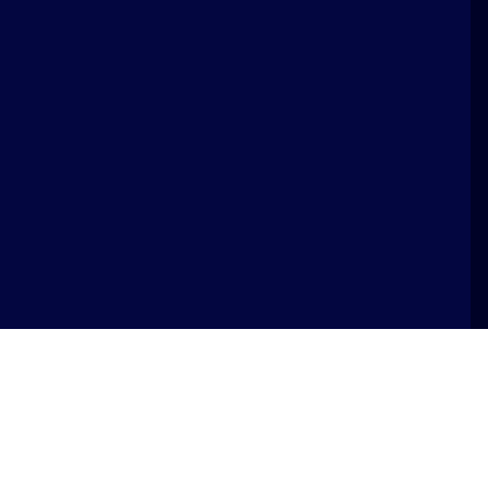
Suporte
Pagamentos
suporte@ginga.bet.br