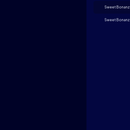
Sweet Bonanz
Sweet Bonanz