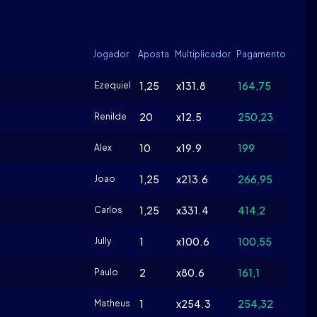
Jogador
Aposta
Multiplicador
Pagamento
1,25
x131.8
164,75
Ezequiel
20
x12.5
250,23
Renilde
10
x19.9
199
Alex
1,25
x213.6
266,95
Joao
1,25
x331.4
414,2
Carlos
1
x100.6
100,55
Jully
2
x80.6
161,1
Paulo
1
x254.3
254,32
Matheus