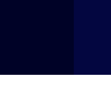
Licença
Informações
Ginga.bet.br é operada pela Jogo
Principal Ltda., inscrita no CNPJ/MF
Promoções