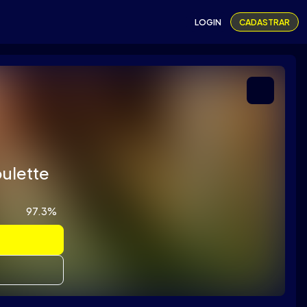
LOGIN
CADASTRAR
oulette
97.3%