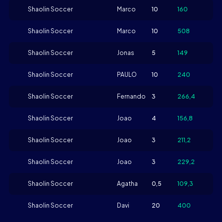
Shaolin Soccer
Marco
10
160
Shaolin Soccer
Marco
10
508
Shaolin Soccer
Jonas
5
149
Shaolin Soccer
PAULO
10
240
Shaolin Soccer
Fernando
3
266,4
Shaolin Soccer
Joao
4
156,8
Shaolin Soccer
Joao
3
211,2
Shaolin Soccer
Joao
3
229,2
Shaolin Soccer
Agatha
0,5
109,3
Shaolin Soccer
Davi
20
400