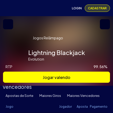
LOGIN
CADASTRAR
Jogos Relâmpago
Lightning Blackjack
Evolution
RTP
99.56%
Jogar valendo
Vencedores
Apostas de Sorte
Maiores Giros
Maiores Vencedores
Jogo
Jogador
Aposta
Pagamento