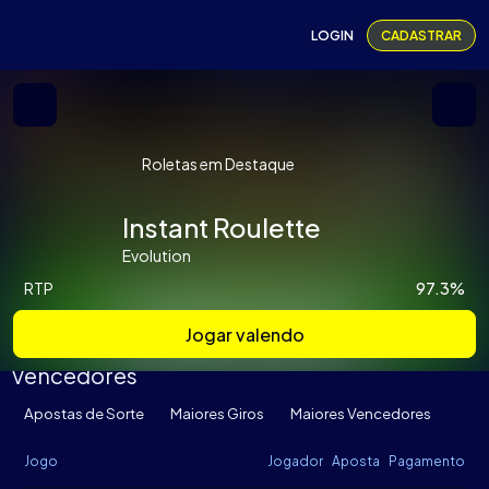
LOGIN
CADASTRAR
Roletas em Destaque
Instant Roulette
Evolution
RTP
97.3%
Jogar valendo
Vencedores
Apostas de Sorte
Maiores Giros
Maiores Vencedores
Jogo
Jogador
Aposta
Pagamento