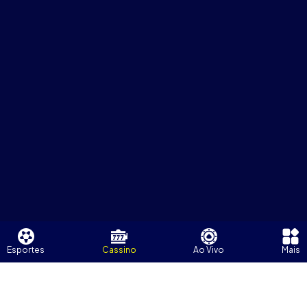
Esportes
Cassino
Ao Vivo
Mais