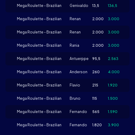
Mega Roulette - Brazilian
Genivaldo
13,5
136,5
Mega Roulette - Brazilian
Renan
2.000
3.000
Mega Roulette - Brazilian
Renan
2.000
3.000
Mega Roulette - Brazilian
Rania
2.000
3.000
Mega Roulette - Brazilian
Antuerppe
95,5
2.563
Mega Roulette - Brazilian
Anderson
260
4.000
Mega Roulette - Brazilian
Flavio
215
1.920
Mega Roulette - Brazilian
Bruno
115
1.500
Mega Roulette - Brazilian
Fernando
565
1.590
Mega Roulette - Brazilian
Fernando
1.820
3.900