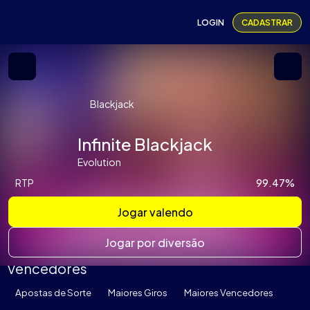
LOGIN
CADASTRAR
Blackjack
Infinite Blackjack
Evolution
RTP
99.47%
Jogar valendo
Jogar por diversão
Vencedores
Apostas de Sorte
Maiores Giros
Maiores Vencedores