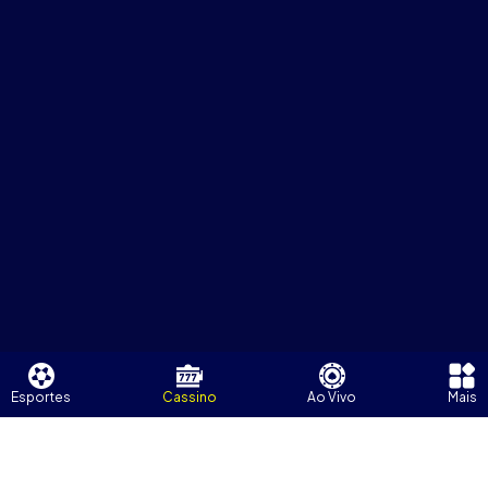
Esportes
Cassino
Ao Vivo
Mais