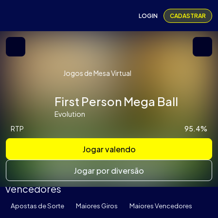
LOGIN
CADASTRAR
Jogos de Mesa Virtual
First Person Mega Ball
Evolution
RTP
95.4%
Jogar valendo
Jogar por diversão
Vencedores
Apostas de Sorte
Maiores Giros
Maiores Vencedores