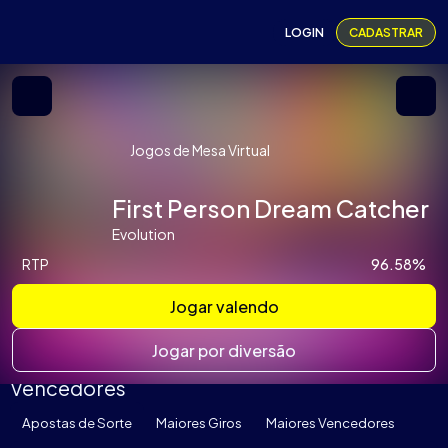
LOGIN
CADASTRAR
Jogos de Mesa Virtual
First Person Dream Catcher
Evolution
RTP
96.58%
Jogar valendo
Jogar por diversão
Vencedores
Apostas de Sorte
Maiores Giros
Maiores Vencedores