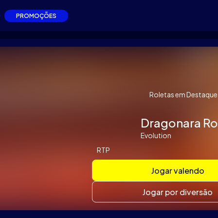
O
PROMOÇÕES
Roletas em Destaque
Dragonara Ro
Evolution
RTP
Jogar valendo
Jogar por diversão