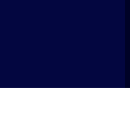
Suporte
Pagamentos
suporte@ginga.bet.br