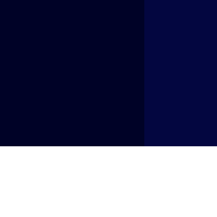
Licença
Informações
Ginga.bet.br é operada pela Jogo
Principal Ltda., inscrita no CNPJ/MF
Promoções