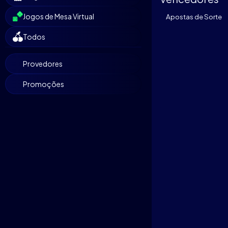
Jogos de Mesa Virtual
Apostas de Sorte
Todos
Provedores
Promoções