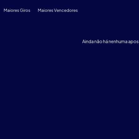
Maiores Giros
Maiores Vencedores
Ainda não há nenhuma apos