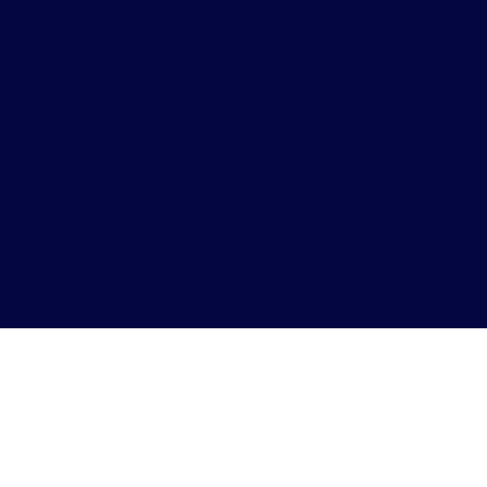
Jurídico
Jogo responsável