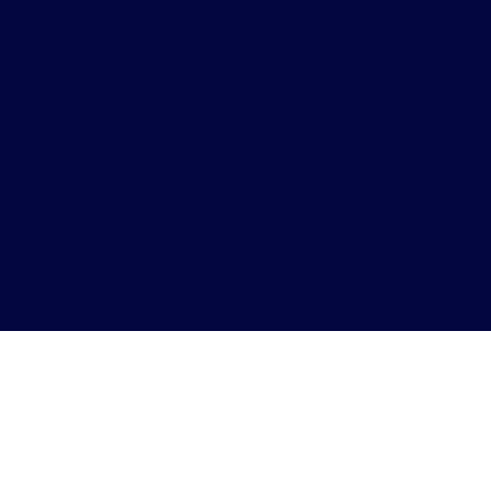
Jurídico
Jogo responsável