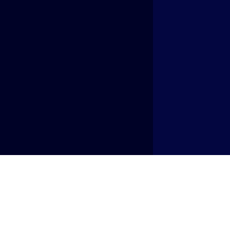
Licença
Informações
Ginga.bet.br é operada pela Jogo
Principal Ltda., inscrita no CNPJ/MF
Promoções