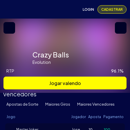
LOGIN
CADASTRAR
Crazy Balls
Evolution
RTP
96.1%
Jogar valendo
Vencedores
Apostas de Sorte
Maiores Giros
Maiores Vencedores
Jogo
Jogador
Aposta
Pagamento
Master Joker
Jose
10
100