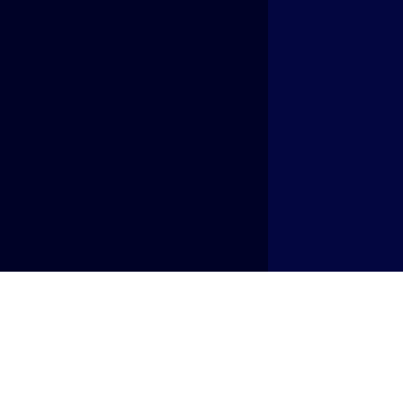
Licença
Informações
Ginga.bet.br é operada pela Jogo
Principal Ltda., inscrita no CNPJ/MF
Promoções