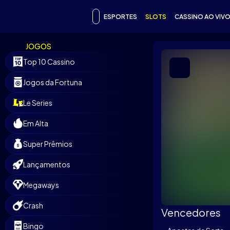
ESPORTES
SLOTS
CASSINO AO VIV
JOGOS
Top 10 Cassino
Jogos da Fortuna
Le Series
Em Alta
Super Prêmios
Lançamentos
Megaways
Crash
Vencedores
Bingo