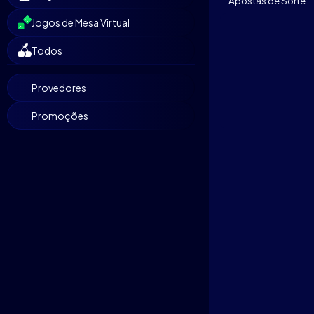
Apostas de Sorte
Jogos de Mesa Virtual
Todos
Provedores
Promoções