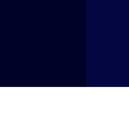
Licença
Informações
Ginga.bet.br é operada pela Jogo
Principal Ltda., inscrita no CNPJ/MF
Promoções