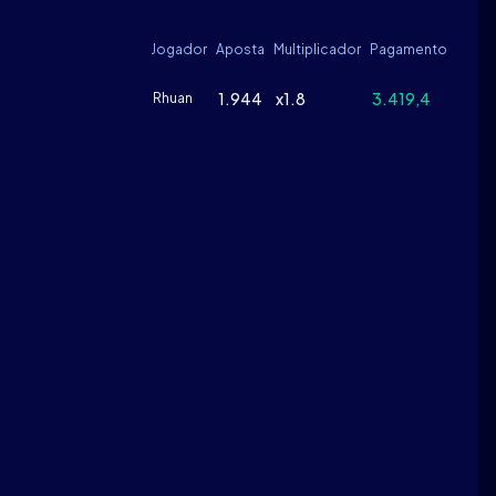
Jogador
Aposta
Multiplicador
Pagamento
1.944
x1.8
3.419,4
Rhuan