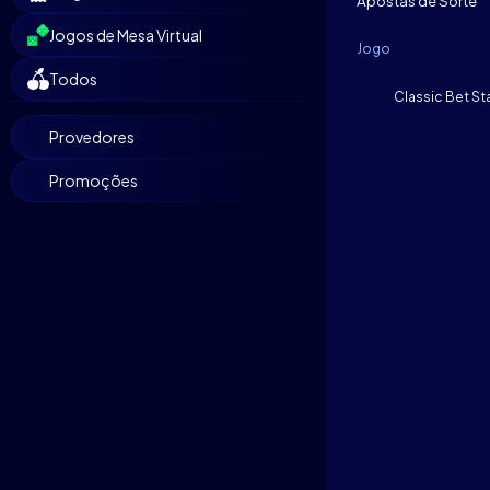
Apostas de Sorte
Jogos de Mesa Virtual
Jogo
Todos
Classic Bet St
Provedores
Promoções