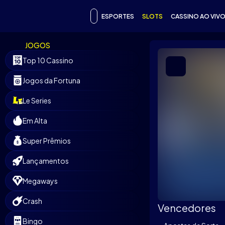
ESPORTES
SLOTS
CASSINO AO VIV
JOGOS
Top 10 Cassino
Jogos da Fortuna
Le Series
Em Alta
Super Prêmios
Lançamentos
Megaways
Crash
Vencedores
Bingo