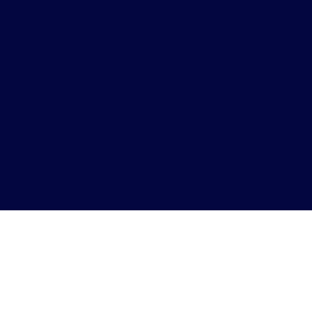
Jurídico
Jogo responsável