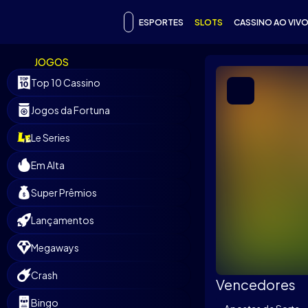
ESPORTES
SLOTS
CASSINO AO VIV
JOGOS
Top 10 Cassino
Jogos da Fortuna
Le Series
Em Alta
Super Prêmios
Lançamentos
Megaways
Crash
Vencedores
Bingo