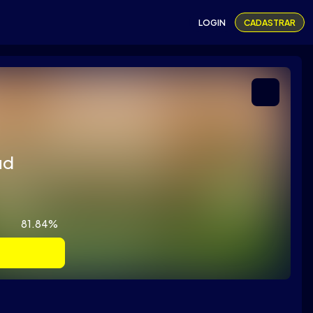
LOGIN
CADASTRAR
ud
81.84%