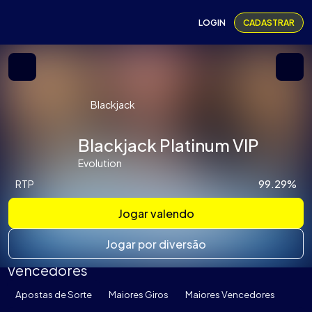
LOGIN
CADASTRAR
Blackjack
Blackjack Platinum VIP
Evolution
RTP
99.29%
Jogar valendo
Jogar por diversão
Vencedores
Apostas de Sorte
Maiores Giros
Maiores Vencedores