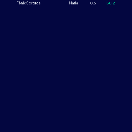
Fênix Sortuda
Maria
0,5
130,2