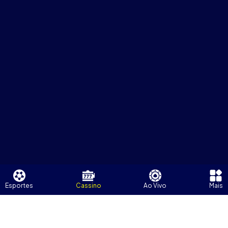
Esportes
Cassino
Ao Vivo
Mais