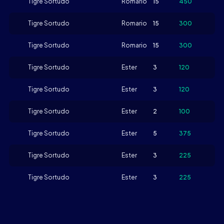
Tigre Sortudo
Romario
15
450
Tigre Sortudo
Romario
15
300
Tigre Sortudo
Romario
15
300
Tigre Sortudo
Ester
3
120
Tigre Sortudo
Ester
3
120
Tigre Sortudo
Ester
2
100
Tigre Sortudo
Ester
5
375
Tigre Sortudo
Ester
3
225
Tigre Sortudo
Ester
3
225