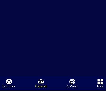
Esportes
Cassino
Ao Vivo
Mais