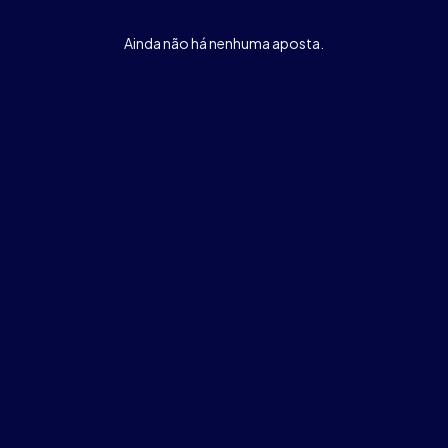
Ainda não há nenhuma aposta.