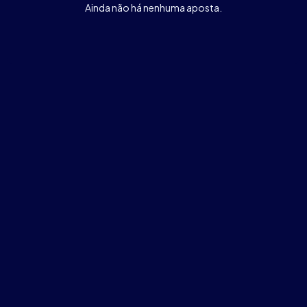
Ainda não há nenhuma aposta.