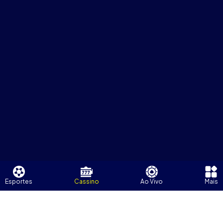
Esportes
Cassino
Ao Vivo
Mais