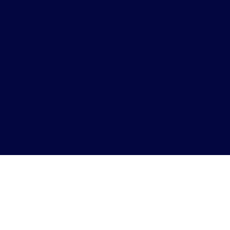
Jurídico
Jogo responsável