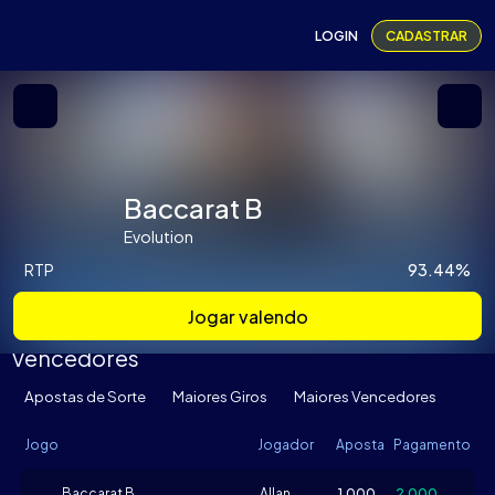
LOGIN
CADASTRAR
Baccarat B
Evolution
RTP
93.44%
Jogar valendo
Vencedores
Apostas de Sorte
Maiores Giros
Maiores Vencedores
Jogo
Jogador
Aposta
Pagamento
Baccarat B
Allan
1.000
2.000