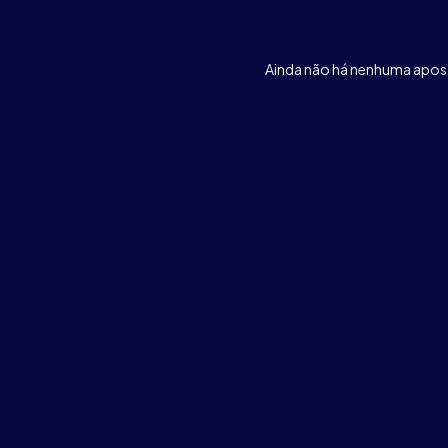
Ainda não há nenhuma apos