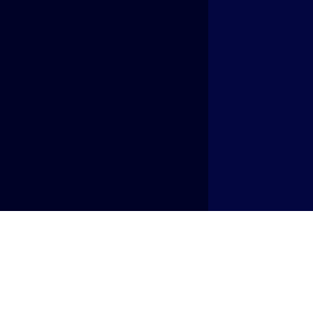
Licença
Informações
Ginga.bet.br é operada pela Jogo
Principal Ltda., inscrita no CNPJ/MF
Promoções