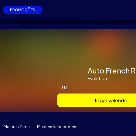
O
PROMOÇÕES
Auto French R
Evolution
RTP
Jogar valendo
Maiores Giros
Maiores Vencedores