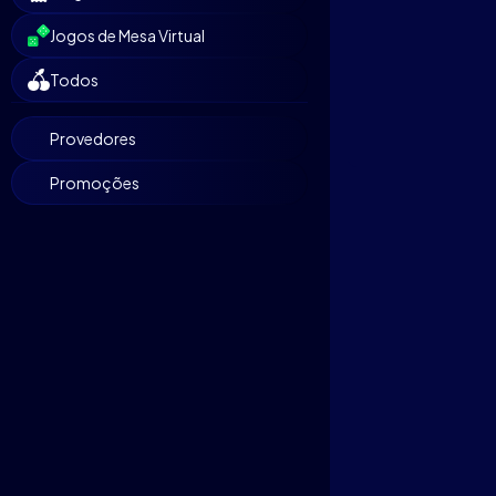
Jogos de Mesa Virtual
Todos
Provedores
Promoções