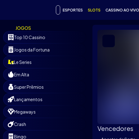
ESPORTES
SLOTS
CASSINO AO VIV
JOGOS
Top 10 Cassino
Jogos da Fortuna
Le Series
Em Alta
Super Prêmios
Lançamentos
Megaways
Crash
Vencedores
Bingo