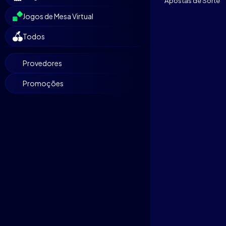
Apostas de Sorte
Jogos de Mesa Virtual
Todos
Provedores
Promoções