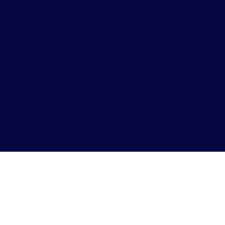
Jurídico
Jogo responsável