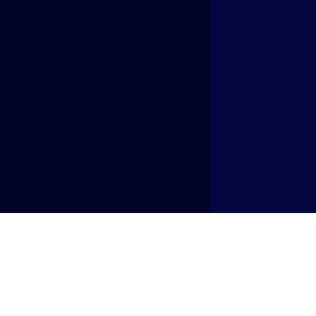
Licença
Informações
Ginga.bet.br é operada pela Jogo
Principal Ltda., inscrita no CNPJ/MF
Promoções