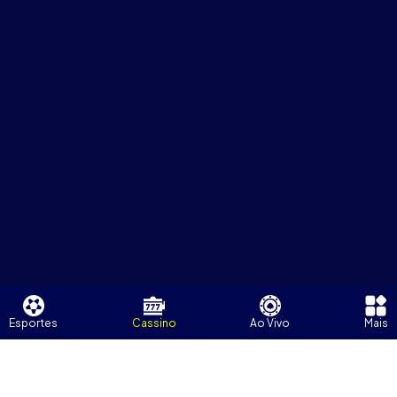
Esportes
Cassino
Ao Vivo
Mais