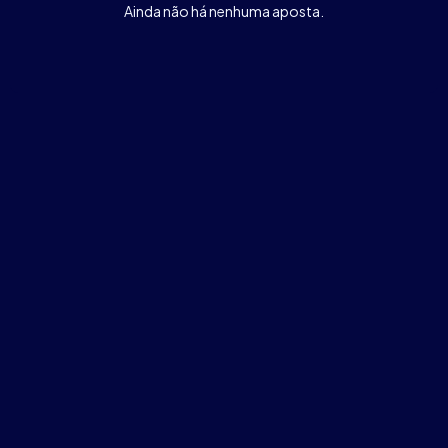
Ainda não há nenhuma aposta.